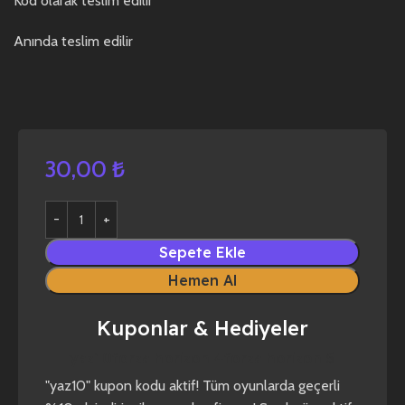
Kod olarak teslim edilir
Anında teslim edilir
30,00
₺
Sepete Ekle
Hemen Al
Kuponlar & Hediyeler
yaz10
forza horizon 4
forza horizon 5
"yaz10" kupon kodu aktif! Tüm oyunlarda geçerli