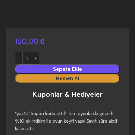
150,00
₺
Sepete Ekle
Hemen Al
Kuponlar & Hediyeler
yaz10
forza horizon 4
forza horizon 5
"yaz10" kupon kodu aktif! Tüm oyunlarda geçerli
%10 ek indirim ile oyun keyfi yaşa! Sınırlı süre aktif
kalacaktır.