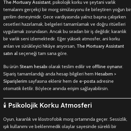
The Mortuary Assistant
, psikolojik korku ve şeytani varlık
temalarını gerçekçi bir morg simülasyonu ile birleştiren yoğun bir
gerilim deneyimidir. Gece vardiyasında yalnız başına çalışırken
cesetleri hazırlamak, belgeleri tamamlamak ve doğru ritüelleri
uygulamak zorundasın. Ancak bu sıradan bir iş değildir; karanlık
bir varlık seni izlemektedir. Eğer yüksek atmosfer, ani korku
anları ve sürükleyici hikâye arıyorsan,
The Mortuary Assistant
satın al
seçeneği tam sana göre.
Bu ürün
Steam hesabı
olarak teslim edilir ve
offline oynanır
.
Sipariş tamamlandığı anda hesap bilgileri hem
Hesabım >
Siparişlerim
sayfasına eklenir hem de
e-posta
adresine
otomatik iletilir. Böylece anında erişim sağlayabilirsin.
🕯️ Psikolojik Korku Atmosferi
Oyun, karanlık ve klostrofobik morg ortamında geçer. Sessizlik,
ışık kullanımı ve beklenmedik olaylar sayesinde sürekli bir