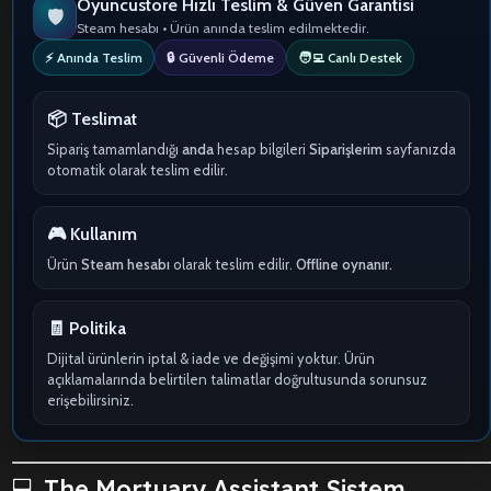
Oyuncustore Hızlı Teslim & Güven Garantisi
🛡️
Steam hesabı • Ürün anında teslim edilmektedir.
⚡ Anında Teslim
🔒 Güvenli Ödeme
🧑‍💻 Canlı Destek
📦 Teslimat
Sipariş tamamlandığı
anda
hesap bilgileri
Siparişlerim
sayfanızda
otomatik olarak teslim edilir.
🎮 Kullanım
Ürün
Steam hesabı
olarak teslim edilir.
Offline oynanır.
🧾 Politika
Dijital ürünlerin iptal & iade ve değişimi yoktur. Ürün
açıklamalarında belirtilen talimatlar doğrultusunda sorunsuz
erişebilirsiniz.
💻 The Mortuary Assistant Sistem