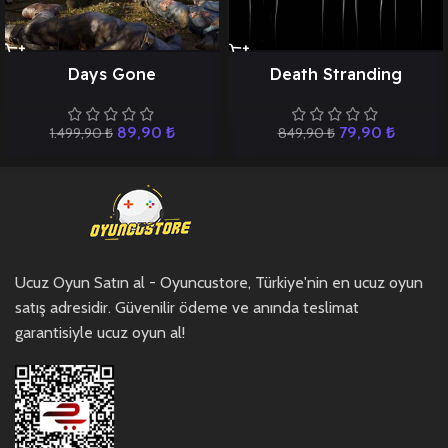
Days Gone
Death Stranding
89,90
₺
79,90
₺
1.499,90
₺
849,90
₺
Ucuz Oyun Satın al - Oyuncustore, Türkiye'nin en ucuz oyun
satış adresidir. Güvenilir ödeme ve anında teslimat
garantisiyle ucuz oyun al!