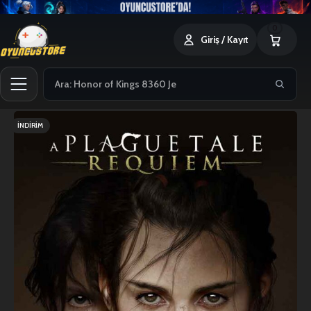
0
Giriş / Kayıt
İNDIRIM