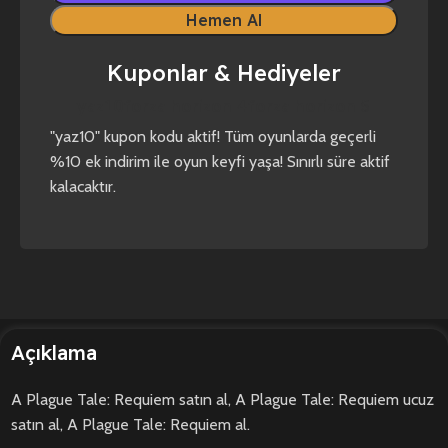
Hemen Al
Kuponlar & Hediyeler
yaz10
forza horizon 4
forza horizon 5
"yaz10" kupon kodu aktif! Tüm oyunlarda geçerli
%10 ek indirim ile oyun keyfi yaşa! Sınırlı süre aktif
kalacaktır.
Açıklama
A Plague Tale: Requiem satın al, A Plague Tale: Requiem ucuz
satın al, A Plague Tale: Requiem al.