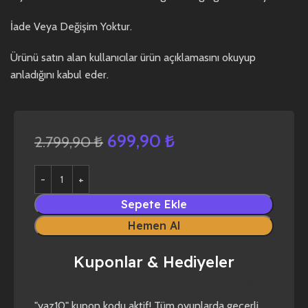
İade Veya Değişim Yoktur.
Ürünü satın alan kullanıcılar ürün açıklamasını okuyup
anladığını kabul eder.
699,90
₺
2.799,90
₺
Sepete Ekle
Hemen Al
Kuponlar & Hediyeler
yaz10
forza horizon 4
forza horizon 5
"yaz10" kupon kodu aktif! Tüm oyunlarda geçerli