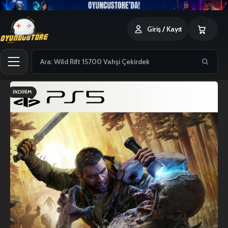
0
Giriş / Kayıt
İNDIRIM