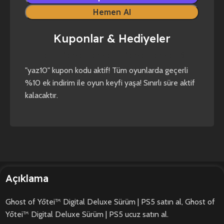
Hemen Al
Kuponlar & Hediyeler
yaz10
forza horizon 4
forza horizon 5
"yaz10" kupon kodu aktif! Tüm oyunlarda geçerli
%10 ek indirim ile oyun keyfi yaşa! Sınırlı süre aktif
kalacaktır.
Açıklama
Ghost of Yōtei™ Digital Deluxe Sürüm | PS5 satın al, Ghost of
Yōtei™ Digital Deluxe Sürüm | PS5 ucuz satın al.