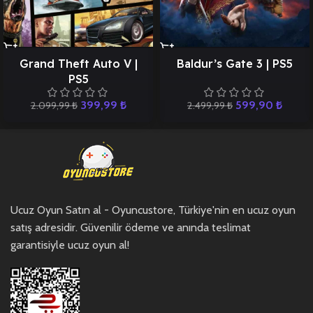
Grand Theft Auto V |
Baldur’s Gate 3 | PS5
PS5
399,99
₺
599,90
₺
2.099,99
₺
2.499,99
₺
Ucuz Oyun Satın al - Oyuncustore, Türkiye'nin en ucuz oyun
satış adresidir. Güvenilir ödeme ve anında teslimat
garantisiyle ucuz oyun al!