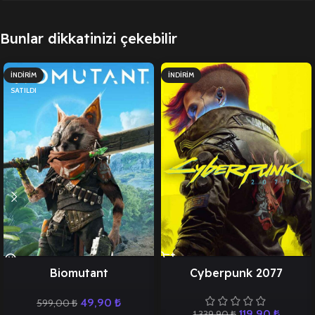
Bunlar dikkatinizi çekebilir
İNDIRIM
İNDIRIM
SATILDI
Biomutant
Cyberpunk 2077
49,90
₺
599,00
₺
119,90
₺
1.339,90
₺