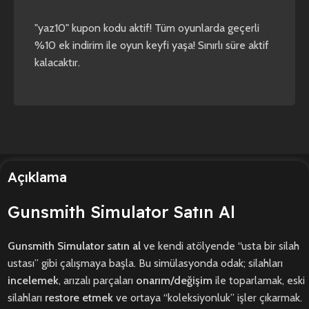
yaz10
forza horizon 4
forza horizon 5
"yaz10" kupon kodu aktif! Tüm oyunlarda geçerli
%10 ek indirim ile oyun keyfi yaşa! Sınırlı süre aktif
kalacaktır.
Açıklama
Gunsmith Simulator Satın Al
Gunsmith Simulator satın al
ve kendi atölyende “usta bir silah
ustası” gibi çalışmaya başla. Bu simülasyonda odak; silahları
incelemek
, arızalı parçaları
onarım/değişim
ile toparlamak, eski
silahları
restore etmek
ve ortaya “koleksiyonluk” işler çıkarmak.