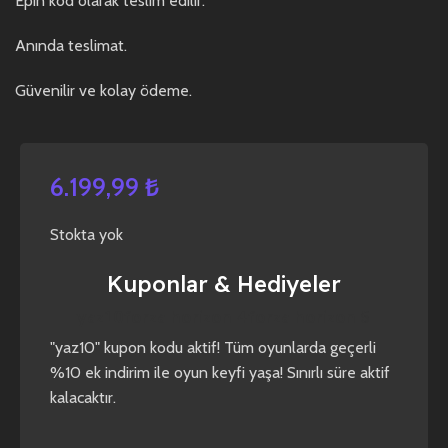
Epin kod olarak teslim edilir.
Anında teslimat.
Güvenilir ve kolay ödeme.
6.199,99
₺
Stokta yok
Kuponlar & Hediyeler
yaz10
forza horizon 4
forza horizon 5
"yaz10" kupon kodu aktif! Tüm oyunlarda geçerli
%10 ek indirim ile oyun keyfi yaşa! Sınırlı süre aktif
kalacaktır.