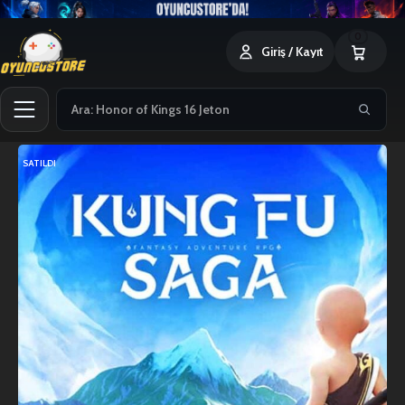
0
Giriş / Kayıt
SATILDI