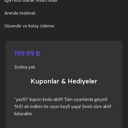
Epin kod olarak teslim edilir.
Anında teslimat.
Güvenilir ve kolay ödeme.
199,99
₺
Stokta yok
Kuponlar & Hediyeler
yaz10
forza horizon 4
forza horizon 5
"yaz10" kupon kodu aktif! Tüm oyunlarda geçerli
%10 ek indirim ile oyun keyfi yaşa! Sınırlı süre aktif
kalacaktır.