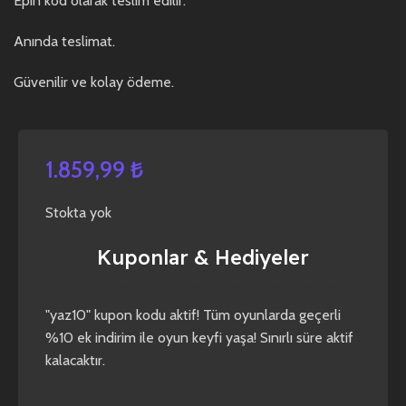
Epin kod olarak teslim edilir.
Anında teslimat.
Güvenilir ve kolay ödeme.
1.859,99
₺
Stokta yok
Kuponlar & Hediyeler
yaz10
forza horizon 4
forza horizon 5
"yaz10" kupon kodu aktif! Tüm oyunlarda geçerli
%10 ek indirim ile oyun keyfi yaşa! Sınırlı süre aktif
kalacaktır.