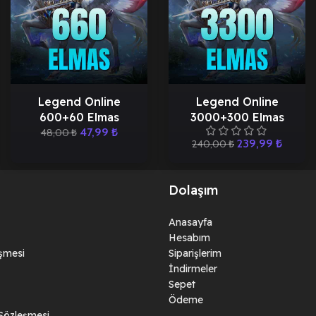
Legend Online
Legend Online
600+60 Elmas
3000+300 Elmas
47,99
₺
48,00
₺
239,99
₺
240,00
₺
Dolaşım
Anasayfa
Hesabım
eşmesi
Siparişlerim
İndirmeler
Sepet
Ödeme
 Sözleşmesi