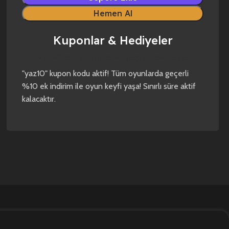
Hemen Al
Kuponlar & Hediyeler
yaz10
forza horizon 4
forza horizon 5
"yaz10" kupon kodu aktif! Tüm oyunlarda geçerli
%10 ek indirim ile oyun keyfi yaşa! Sınırlı süre aktif
kalacaktır.