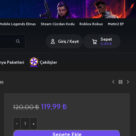
Mobile Legends Elmas
Steam Cüzdan Kodu
Roblox Robux
Metin2 EP
0
Sepet
Giriş / Kayıt
0,00
₺
ya Paketleri
Çekilişler
as
119,99
₺
120,00
₺
Sepete Ekle