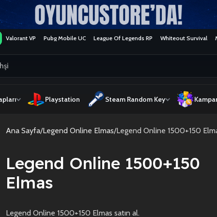
Valorant VP
Pubg Mobile UC
League Of Legends RP
Whiteout Survival
pları
Playstation
Steam Random Key
Kampan
Ana Sayfa
Legend Online Elmas
Legend Online 1500+150 Elm
Legend Online 1500+150
Elmas
Legend Online 1500+150 Elmas satın al.