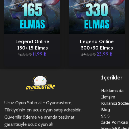
Legend Online
Legend Online
150+15 Elmas
300+30 Elmas
11,99
₺
23,99
₺
12,00
₺
24,00
₺
İçerikler
Hakkımızda
İletişim
Ucuz Oyun Satın al - Oyuncustore,
Kullanıcı Sözl
Türkiye'nin en ucuz oyun satış adresidir.
Blog
S.S.S
Güvenilir ödeme ve anında teslimat
İade Politikası
garantisiyle ucuz oyun al!
Mesafeli Satış