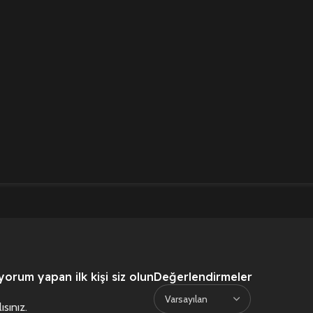
orum yapan ilk kişi siz olun
Değerlendirmeler
ısınız
.