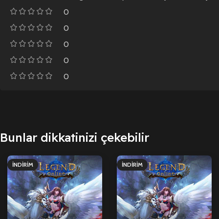
0
0
0
0
0
Bunlar dikkatinizi çekebilir
İNDIRIM
İNDIRIM