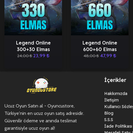
Legend Online
Legend Online
300+30 Elmas
600+60 Elmas
23,99
₺
47,99
₺
24,00
₺
48,00
₺
İçerikler
Hakkımızda
İletişim
Ucuz Oyun Satın al - Oyuncustore,
Kullanıcı Sözl
Türkiye'nin en ucuz oyun satış adresidir.
Blog
S.S.S
Güvenilir ödeme ve anında teslimat
İade Politikası
garantisiyle ucuz oyun al!
Mesafeli Satış