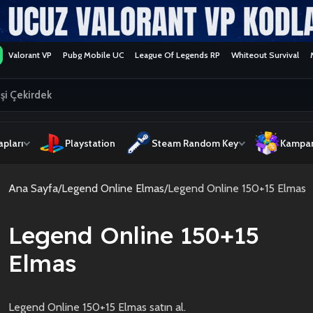
Valorant VP
Pubg Mobile UC
League Of Legends RP
Whiteout Survival
pları
Playstation
Steam Random Key
Kampan
Ana Sayfa
Legend Online Elmas
Legend Online 150+15 Elmas
Legend Online 150+15
Elmas
Legend Online 150+15 Elmas satın al.