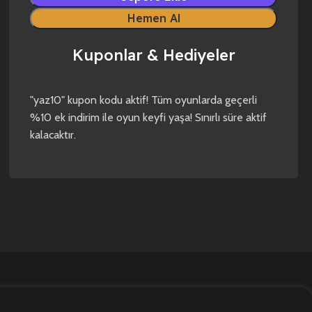
Hemen Al
Kuponlar & Hediyeler
yaz10
forza horizon 4
forza horizon 5
"yaz10" kupon kodu aktif! Tüm oyunlarda geçerli
%10 ek indirim ile oyun keyfi yaşa! Sınırlı süre aktif
kalacaktır.