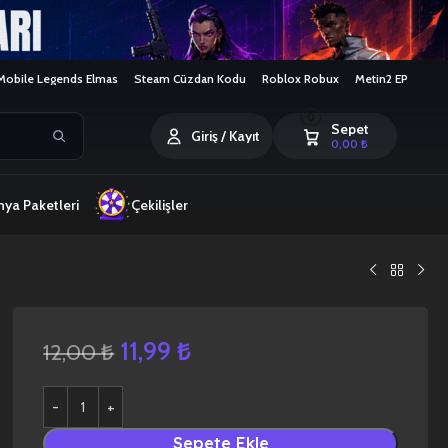
Mobile Legends Elmas
Steam Cüzdan Kodu
Roblox Robux
Metin2 EP
0
Sepet
Giriş / Kayıt
0,00
₺
ya Paketleri
Çekilişler
11,99
₺
12,00
₺
Sepete Ekle