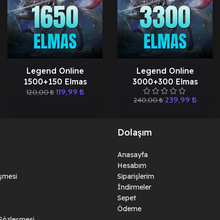
Legend Online
Legend Online
1500+150 Elmas
3000+300 Elmas
119,99
₺
120,00
₺
239,99
₺
240,00
₺
Dolaşım
Anasayfa
Hesabım
eşmesi
Siparişlerim
İndirmeler
Sepet
Ödeme
 Sözleşmesi