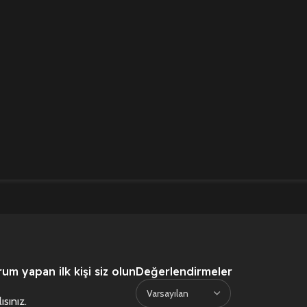
m yapan ilk kişi siz olun
Değerlendirmeler
ısınız
.