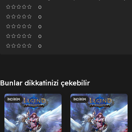
0
0
0
0
0
Bunlar dikkatinizi çekebilir
İNDIRIM
İNDIRIM