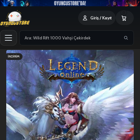
0
Giriş / Kayıt
İNDIRIM