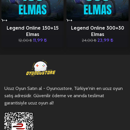
Legend Online 150+15
Legend Online 300+30
Elmas
Elmas
11,99
₺
23,99
₺
12,00
₺
24,00
₺
Ucuz Oyun Satın al - Oyuncustore, Türkiye'nin en ucuz oyun
satış adresidir. Güvenilir ödeme ve anında teslimat
garantisiyle ucuz oyun al!