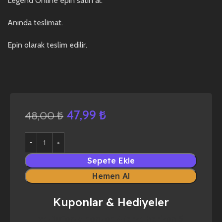
Legend Online epin satın al.
Anında teslimat.
Epin olarak teslim edilir.
47,99
₺
48,00
₺
Sepete Ekle
Hemen Al
Kuponlar & Hediyeler
yaz10
forza horizon 4
forza horizon 5