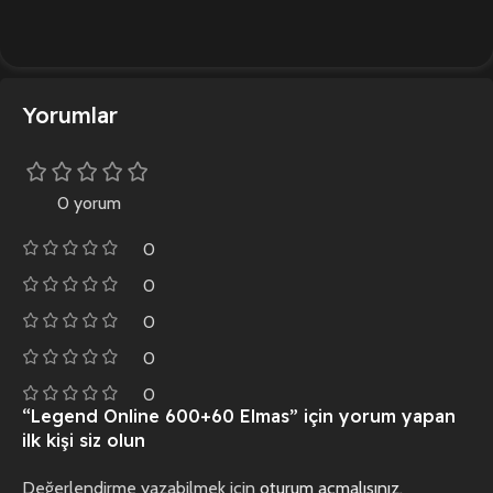
Yorumlar
0 yorum
0
0
0
0
0
“Legend Online 600+60 Elmas” için yorum yapan
ilk kişi siz olun
Değerlendirme yazabilmek için
oturum açmalısınız
.