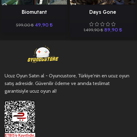
Biomutant
Days Gone
49,90
₺
599,00
₺
89,90
₺
1.499,90
₺
Ucuz Oyun Satın al - Oyuncustore, Türkiye'nin en ucuz oyun
satış adresidir. Güvenilir ödeme ve anında teslimat
garantisiyle ucuz oyun al!