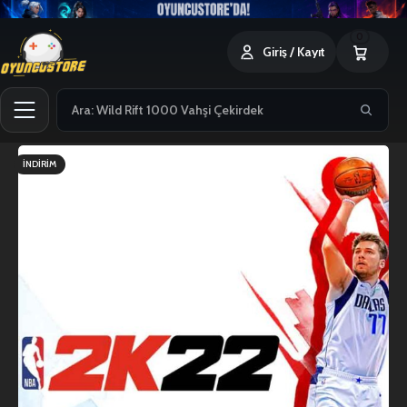
0
Giriş / Kayıt
İNDIRIM
SATILDI