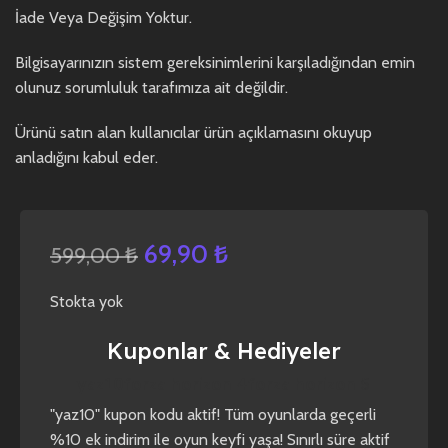
İade Veya Değişim Yoktur.
Bilgisayarınızın sistem gereksinimlerini karşıladığından emin
olunuz sorumluluk tarafımıza ait değildir.
Ürünü satın alan kullanıcılar ürün açıklamasını okuyup
anladığını kabul eder.
69,90
₺
599,00
₺
Stokta yok
Kuponlar & Hediyeler
yaz10
forza horizon 4
forza horizon 5
"yaz10" kupon kodu aktif! Tüm oyunlarda geçerli
%10 ek indirim ile oyun keyfi yaşa! Sınırlı süre aktif