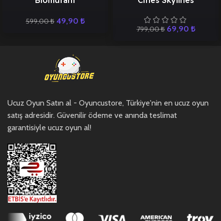
Biomutant
Cities Skylines
49,90
₺
599,00
₺
69,90
₺
799,00
₺
Ucuz Oyun Satın al - Oyuncustore, Türkiye'nin en ucuz oyun
satış adresidir. Güvenilir ödeme ve anında teslimat
garantisiyle ucuz oyun al!