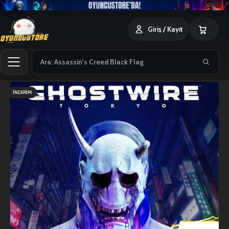
0
Giriş / Kayıt
İNDIRIM