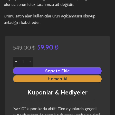
olunuz sorumluluk tarafımıza ait değildir.
Ürünü satın alan kullanıcılar ürün açıklamasını okuyup
anladığını kabul eder.
59,90
₺
549,00
₺
Sepete Ekle
Hemen Al
Kuponlar & Hediyeler
yaz10
forza horizon 4
forza horizon 5
"yaz10" kupon kodu aktif! Tüm oyunlarda geçerli