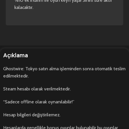
%10 ek indirim ile oyun keyfi yaşa! Sınırlı süre aktif
kalacaktır.
Açıklama
Ghostwire: Tokyo satın alma işleminden sonra otomatik teslim
edilmektedir.
Steam hesabı olarak verilmektedir.
“Sadece offline olarak oynanılabilir!”
Hesap bilgileri değiştirilemez.
Hesaplarda genellikle bonus oyunlar bulunabilir bu oyunlar