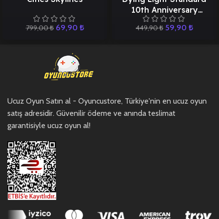
10th Anniversary
Edition
69,90
₺
59,90
₺
799,00
₺
449,90
₺
Ucuz Oyun Satın al - Oyuncustore, Türkiye'nin en ucuz oyun
satış adresidir. Güvenilir ödeme ve anında teslimat
garantisiyle ucuz oyun al!