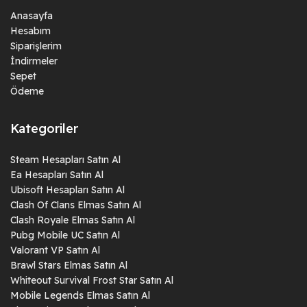
Anasayfa
Hesabım
Siparişlerim
İndirmeler
Sepet
Ödeme
Kategoriler
Steam Hesapları Satın Al
Ea Hesapları Satın Al
Ubisoft Hesapları Satın Al
Clash Of Clans Elmas Satın Al
Clash Royale Elmas Satın Al
Pubg Mobile UC Satın Al
Valorant VP Satın Al
Brawl Stars Elmas Satın Al
Whiteout Survival Frost Star Satın Al
Mobile Legends Elmas Satın Al