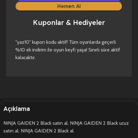
Hemen Al
Kuponlar & Hediyeler
yaz10
forza horizon 4
forza horizon 5
"yaz10" kupon kodu aktif! Tüm oyunlarda geçerli
%10 ek indirim ile oyun keyfi yaşa! Sınırlı süre aktif
kalacaktır.
Açıklama
NINJA GAIDEN 2 Black satın al, NINJA GAIDEN 2 Black ucuz
satın al, NINJA GAIDEN 2 Black al.