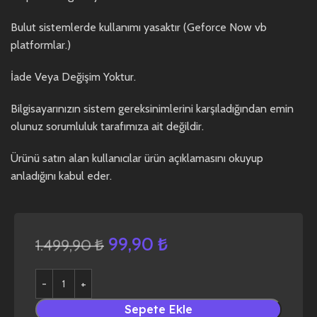
Bulut sistemlerde kullanımı yasaktır (Geforce Now vb
platformlar.)
İade Veya Değişim Yoktur.
Bilgisayarınızın sistem gereksinimlerini karşıladığından emin
olunuz sorumluluk tarafımıza ait değildir.
Ürünü satın alan kullanıcılar ürün açıklamasını okuyup
anladığını kabul eder.
99,90
₺
1.499,90
₺
Sepete Ekle