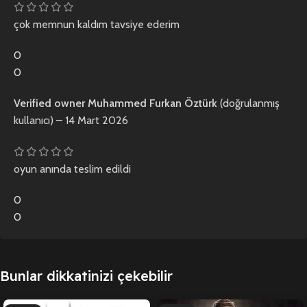
çok memnun kaldım tavsiye ederim
0
0
Verified owner
Muhammed Furkan Öztürk
(doğrulanmış
kullanıcı)
–
14 Mart 2026
oyun anında teslim edildi
0
0
Bunlar dikkatinizi çekebilir