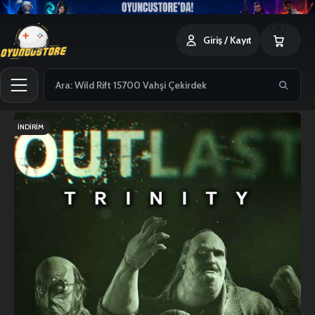
0
Giriş / Kayıt
İNDIRIM