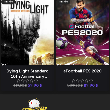
İNDIRIM
İNDIRIM
Dying Light Standard
eFootball PES 2020
10th Anniversary
Edition
59,90
₺
119,90
₺
449,90
₺
1.499,90
₺