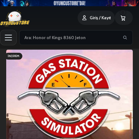
0
Giriş / Kayıt
İNDIRIM