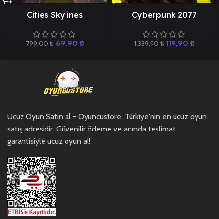
Cities Skylines
Cyberpunk 2077
69,90
₺
119,90
₺
799,00
₺
1.339,90
₺
Ucuz Oyun Satın al - Oyuncustore, Türkiye'nin en ucuz oyun
satış adresidir. Güvenilir ödeme ve anında teslimat
garantisiyle ucuz oyun al!