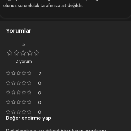
olunuz sorumluluk tarafımıza ait değildir.
Yorumlar
5
2 yorum
2
0
0
0
0
Değerlendirme yap
Değerlendirme yazabilmek için
oturum açmalısınız
.