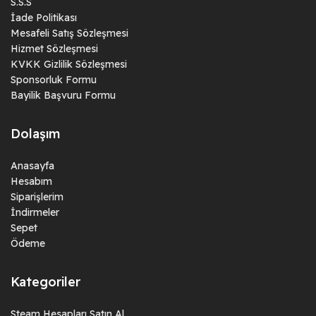
S.S.S
İade Politikası
Mesafeli Satış Sözleşmesi
Hizmet Sözleşmesi
KVKK Gizlilik Sözleşmesi
Sponsorluk Formu
Bayilik Başvuru Formu
Dolaşım
Anasayfa
Hesabım
Siparişlerim
İndirmeler
Sepet
Ödeme
Kategoriler
Steam Hesapları Satın Al