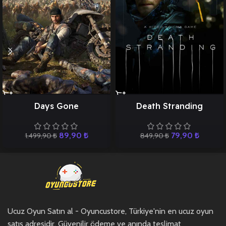
Days Gone
Death Stranding
89,90
₺
79,90
₺
1.499,90
₺
849,90
₺
Ucuz Oyun Satın al - Oyuncustore, Türkiye'nin en ucuz oyun
satış adresidir. Güvenilir ödeme ve anında teslimat