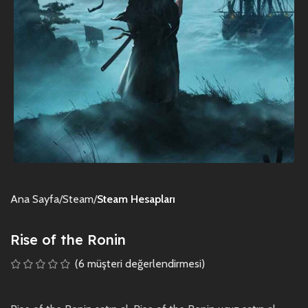
Ana Sayfa
Steam
Steam Hesapları
Rise of the Ronin
(
6
müşteri değerlendirmesi)