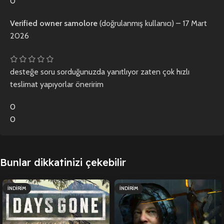
0
Verified owner
samolore
(doğrulanmış kullanıcı)
–
17 Mart
2026
desteğe soru sorduğunuzda yanıtlıyor zaten çok hızlı
teslimat yapıyorlar öneririm
0
0
Bunlar dikkatinizi çekebilir
İNDIRIM
İNDIRIM