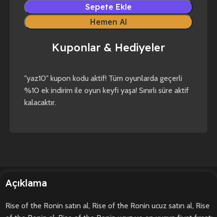
Sepete Ekle
Hemen Al
Kuponlar & Hediyeler
yaz10
forza horizon 4
forza horizon 5
"yaz10" kupon kodu aktif! Tüm oyunlarda geçerli
%10 ek indirim ile oyun keyfi yaşa! Sınırlı süre aktif
kalacaktır.
Açıklama
Rise of the Ronin satın al, Rise of the Ronin ucuz satın al, Rise