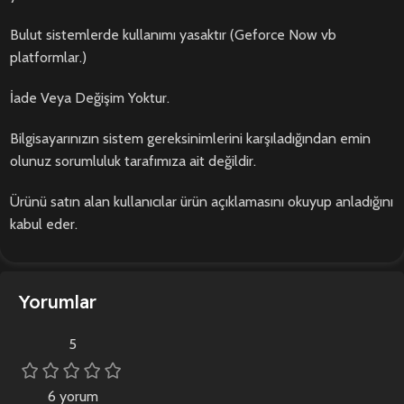
Bulut sistemlerde kullanımı yasaktır (Geforce Now vb
platformlar.)
İade Veya Değişim Yoktur.
Bilgisayarınızın sistem gereksinimlerini karşıladığından emin
olunuz sorumluluk tarafımıza ait değildir.
Ürünü satın alan kullanıcılar ürün açıklamasını okuyup anladığını
kabul eder.
Yorumlar
5
6 yorum