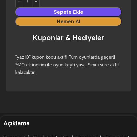
Sepete Ekle
Hemen Al
Kuponlar & Hediyeler
yaz10
forza horizon 4
forza horizon 5
"yaz10" kupon kodu aktif! Tüm oyunlarda geçerli
%10 ek indirim ile oyun keyfi yaşa! Sınırlı süre aktif
kalacaktır.
Açıklama