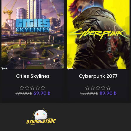
Cities Skylines
Cyberpunk 2077
69,90
₺
119,90
₺
799,00
₺
1.339,90
₺