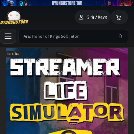
0
Giriş / Kayıt
İNDIRIM