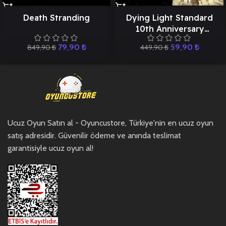
Death Stranding
Dying Light Standard
10th Anniversary
Edition
79,90
₺
59,90
₺
849,90
₺
449,90
₺
Ucuz Oyun Satın al - Oyuncustore, Türkiye'nin en ucuz oyun
satış adresidir. Güvenilir ödeme ve anında teslimat
garantisiyle ucuz oyun al!