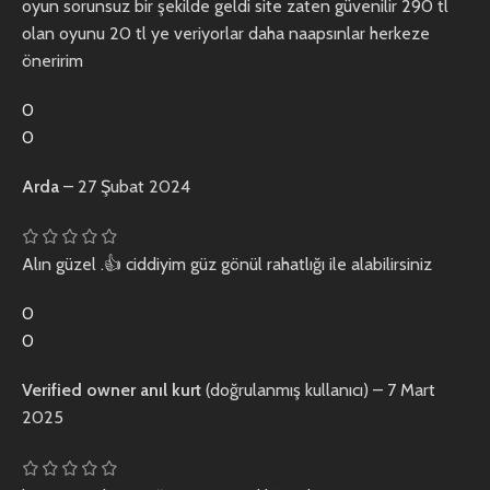
oyun sorunsuz bir şekilde geldi site zaten güvenilir 290 tl
olan oyunu 20 tl ye veriyorlar daha naapsınlar herkeze
öneririm
0
0
Arda
–
27 Şubat 2024
Alın güzel .👍 ciddiyim güz gönül rahatlığı ile alabilirsiniz
0
0
Verified owner
anıl kurt
(doğrulanmış kullanıcı)
–
7 Mart
2025