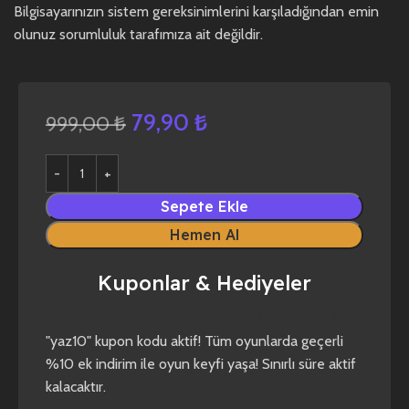
Bilgisayarınızın sistem gereksinimlerini karşıladığından emin
olunuz sorumluluk tarafımıza ait değildir.
79,90
₺
999,00
₺
Sepete Ekle
Hemen Al
Kuponlar & Hediyeler
yaz10
forza horizon 4
forza horizon 5
"yaz10" kupon kodu aktif! Tüm oyunlarda geçerli
%10 ek indirim ile oyun keyfi yaşa! Sınırlı süre aktif
kalacaktır.