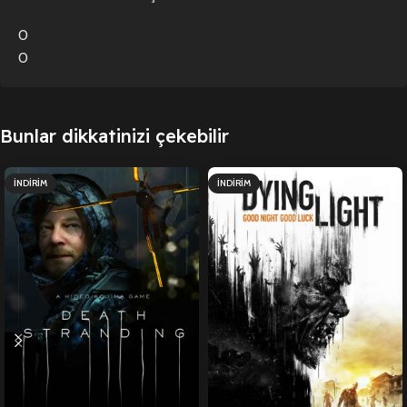
0
0
Bunlar dikkatinizi çekebilir
İNDIRIM
İNDIRIM