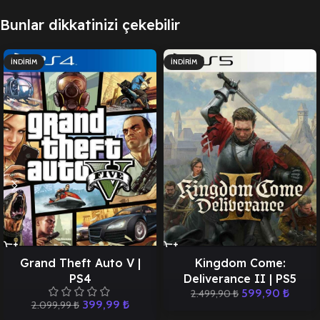
Bunlar dikkatinizi çekebilir
İNDIRIM
İNDIRIM
Grand Theft Auto V |
Kingdom Come:
PS4
Deliverance II | PS5
599,90
₺
2.499,90
₺
399,99
₺
2.099,99
₺