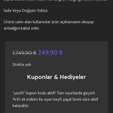
İade Veya Değişim Yoktur.
Ürünü satın alan kullanıcılar ürün açıklamasını okuyup
anladığını kabul eder.
249,90
₺
1.749,90
₺
Stokta yok
Kuponlar & Hediyeler
yaz10
forza horizon 4
forza horizon 5
"yaz10" kupon kodu aktif! Tüm oyunlarda geçerli
%10 ek indirim ile oyun keyfi yaşa! Sınırlı süre aktif
kalacaktır.