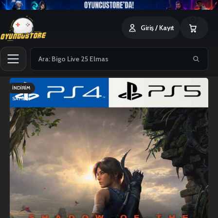
0
Giriş / Kayıt
İNDIRIM
SATILDI