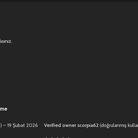
ısınız
.
rme
)
–
19 Şubat 2026
Verified owner
scorpia62
(doğrulanmış kullan