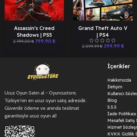
Assassin’s Creed
Grand Theft Auto V
Shadows | PS5
| PS4
799,90
₺
2.799,00
₺
399,99
₺
2.099,99
₺
İçerikler
Hakkımızda
İletişim
Ucuz Oyun Satın al - Oyuncustore,
Kullanıcı Sözl
Türkiye'nin en ucuz oyun satış adresidir.
Blog
S.S.S
Güvenilir ödeme ve anında teslimat
İade Politikası
garantisiyle ucuz oyun al!
Mesafeli Satış
Hizmet Sözleş
KVKK Gizlilik 