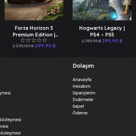
Forza Horizon 5
Hogwarts Legacy |
Premium Edition |
PS4 – PS5
299,90
₺
PS5
2.799,99
₺
699,90
₺
2.570,00
₺
Dolaşım
Anasayfa
Hesabım
eşmesi
Siparişlerim
İndirmeler
Sepet
Ödeme
 Sözleşmesi
mesi
Sözleşmesi