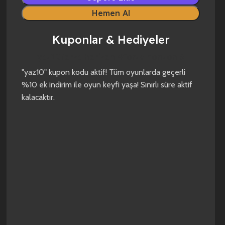
Hemen Al
Kuponlar & Hediyeler
yaz10
forza horizon 4
forza horizon 5
"yaz10" kupon kodu aktif! Tüm oyunlarda geçerli
%10 ek indirim ile oyun keyfi yaşa! Sınırlı süre aktif
kalacaktır.