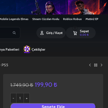
Mobile Legends Elmas
Steam Cüzdan Kodu
Roblox Robux
Metin2 EP
0
Sepet
Giriş / Kayıt
0,00
₺
ya Paketleri
Çekilişler
– PS5
199,90
₺
1.749,90
₺
Sepete Ekle