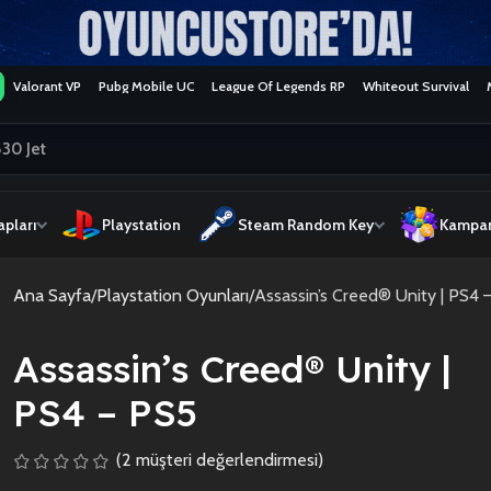
Valorant VP
Pubg Mobile UC
League Of Legends RP
Whiteout Survival
pları
Playstation
Steam Random Key
Kampan
Ana Sayfa
Playstation Oyunları
Assassin’s Creed® Unity | PS4 
Assassin’s Creed® Unity |
PS4 – PS5
(
2
müşteri değerlendirmesi)