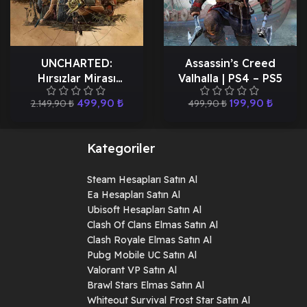
UNCHARTED:
Assassin’s Creed
Hırsızlar Mirası
Valhalla | PS4 – PS5
Koleksiyonu | PS5
499,90
₺
199,90
₺
2.149,90
₺
499,90
₺
Kategoriler
Steam Hesapları Satın Al
Ea Hesapları Satın Al
Ubisoft Hesapları Satın Al
Clash Of Clans Elmas Satın Al
Clash Royale Elmas Satın Al
Pubg Mobile UC Satın Al
Valorant VP Satın Al
Brawl Stars Elmas Satın Al
Whiteout Survival Frost Star Satın Al