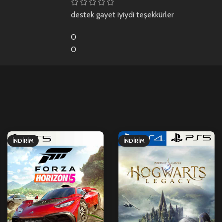
destek gayet iyiydi teşekkürler
0
0
İNDIRIM
İNDIRIM