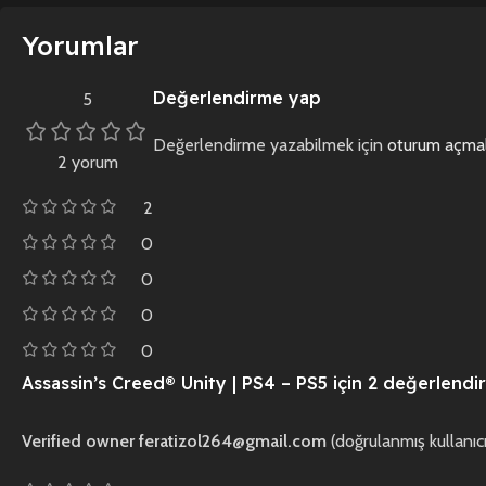
Yorumlar
Değerlendirme yap
5
Değerlendirme yazabilmek için
oturum açmal
2 yorum
2
0
0
0
0
Assassin’s Creed® Unity | PS4 – PS5
için 2 değerlendi
Verified owner
feratizol264@gmail.com
(doğrulanmış kullanıcı