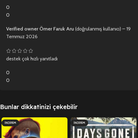
0
0
Verified owner
Ömer Faruk Aru
(doğrulanmış kullanıcı)
–
19
Temmuz 2026
destek çok hızlı yanıtladı
0
0
Bunlar dikkatinizi çekebilir
İNDIRIM
İNDIRIM