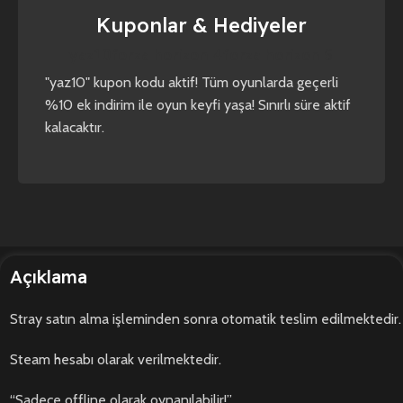
Kuponlar & Hediyeler
yaz10
forza horizon 4
forza horizon 5
"yaz10" kupon kodu aktif! Tüm oyunlarda geçerli
%10 ek indirim ile oyun keyfi yaşa! Sınırlı süre aktif
kalacaktır.
Açıklama
Stray satın alma işleminden sonra otomatik teslim edilmektedir.
Steam hesabı olarak verilmektedir.
“Sadece offline olarak oynanılabilir!”