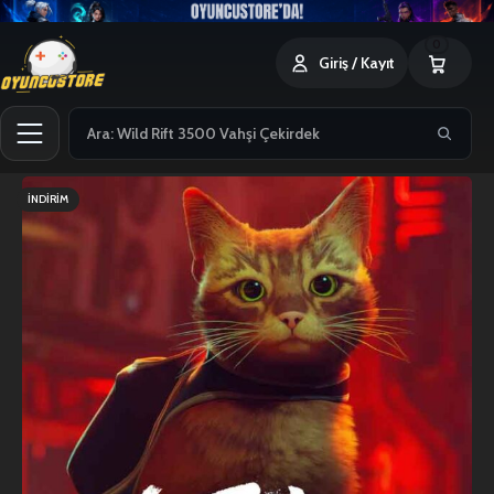
0
Giriş / Kayıt
İNDIRIM