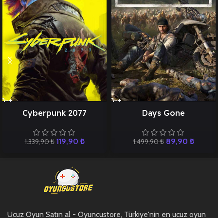
Cyberpunk 2077
Days Gone
119,90
₺
89,90
₺
1.339,90
₺
1.499,90
₺
Ucuz Oyun Satın al - Oyuncustore, Türkiye'nin en ucuz oyun