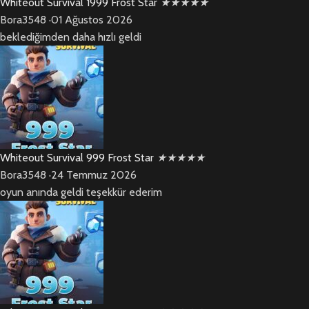
Whiteout Survival 1999 Frost Star
★
★
★
★
★
Bora3548
·
01 Ağustos 2026
beklediğimden daha hızlı geldi
Whiteout Survival 999 Frost Star
★
★
★
★
★
Bora3548
·
24 Temmuz 2026
oyun anında geldi teşekkür ederim