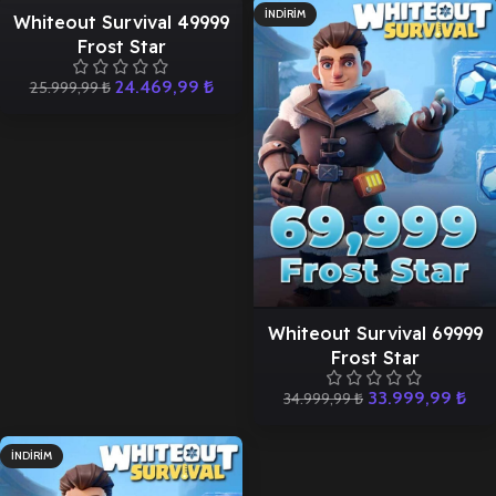
İNDIRIM
İNDIRIM
Whiteout Survival 49999
Frost Star
24.469,99
₺
25.999,99
₺
Whiteout Survival 69999
Frost Star
33.999,99
₺
34.999,99
₺
İNDIRIM