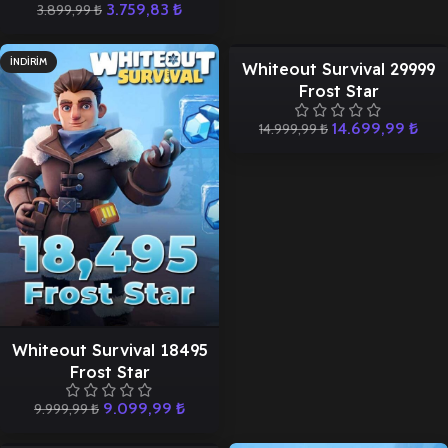
3.759,83
₺
3.899,99
₺
İNDIRIM
İNDIRIM
Whiteout Survival 29999
Frost Star
14.699,99
₺
14.999,99
₺
Whiteout Survival 18495
Frost Star
9.099,99
₺
9.999,99
₺