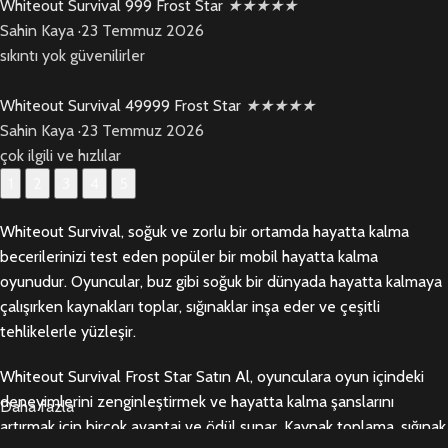
Whiteout Survival 999 Frost Star
★
★
★
★
★
Sahin Kaya
·
23 Temmuz 2026
sıkıntı yok güvenilirler
Whiteout Survival 49999 Frost Star
★
★
★
★
★
Sahin Kaya
·
23 Temmuz 2026
çok ilgili ve hızlılar
1
2
3
4
5
Whiteout Survival, soğuk ve zorlu bir ortamda hayatta kalma
becerilerinizi test eden popüler bir mobil hayatta kalma
oyunudur. Oyuncular, buz gibi soğuk bir dünyada hayatta kalmaya
çalışırken kaynakları toplar, sığınaklar inşa eder ve çeşitli
tehlikelerle yüzleşir.
Whiteout Survival Frost Star Satın Al, oyunculara oyun içindeki
deneyimlerini zenginleştirmek ve hayatta kalma şanslarını
Daha fazla
artırmak için birçok avantaj ve ödül sunar. Kaynak toplama, sığınak