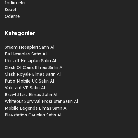
İndirmeler
Görevler ve Başarımlar:
Whiteout Survival Frost Star kazanmanın
Sepet
en yaygın yolu, oyun içindeki görevleri ve başarımları
Ödeme
tamamlamaktır. Bu görevler, belirli bir süre içinde belirli miktarda
kaynak toplama, belirli düşmanları yenme veya belirli yapıların
Kategoriler
inşasını tamamlama gibi çeşitli zorluklar içerebilir.
Özel Etkinlikler ve Turnuvalar:
Whiteout Survival, zaman zaman
Steam Hesapları Satın Al
özel etkinlikler ve turnuvalar düzenler. Bu etkinliklere katılarak ve
Ea Hesapları Satın Al
Ubisoft Hesapları Satın Al
başarılı olarak Whiteout Survival Frost Star kazanabilirsiniz.
Clash Of Clans Elmas Satın Al
Etkinlikler genellikle sınırlı süreli olduğu için, bu fırsatları
Clash Royale Elmas Satın Al
kaçırmamak önemlidir.
Pubg Mobile UC Satın Al
Oyun İçi Satın Alımlar:
Bazı durumlarda, oyuncular Whiteout
Valorant VP Satın Al
Survival Frost Star’ı oyun içi mağazadan gerçek para karşılığında
Brawl Stars Elmas Satın Al
satın alabilirler. Bu, oyuncuların hızlıca ilerlemek veya belirli
Whiteout Survival Frost Star Satın Al
avantajları elde etmek istediklerinde kullanabilecekleri bir
Mobile Legends Elmas Satın Al
Playstation Oyunları Satın Al
seçenektir.