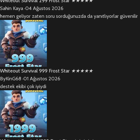
Whiteout Survival 299 Frost Star
★
★
★
★
★
Sahin Kaya
·
04 Ağustos 2026
hemen geliyor zaten soru sorduğunuzda da yanıtlıyorlar güvenilir
Whiteout Survival 999 Frost Star
★
★
★
★
★
ByKinG68
·
01 Ağustos 2026
destek ekibi çok iyiydi