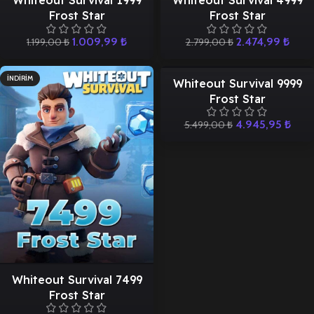
Whiteout Survival 1999
Whiteout Survival 4999
Frost Star
Frost Star
1.009,99
₺
2.474,99
₺
1.199,00
₺
2.799,00
₺
İNDIRIM
İNDIRIM
Whiteout Survival 9999
Frost Star
4.945,95
₺
5.499,00
₺
Whiteout Survival 7499
Frost Star