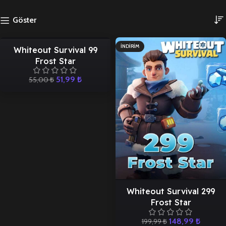
Göster
İNDIRIM
İNDIRIM
Whiteout Survival 99
Frost Star
51,99
₺
55,00
₺
r
Whiteout Survival 299
Frost Star
148,99
₺
199,99
₺